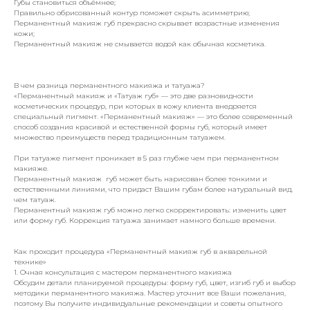
Губы становиться объёмнее;
Правильно обрисованный контур поможет скрыть асимметрию;
Перманентный макияж губ прекрасно скрывает возрастные изменения
кожи;
Перманентный макияж не смывается водой как обычная косметика.
В чем разница перманентного макияжа и татуажа?
«Перманентный макияж и «Татуаж губ» — это две разновидности
косметических процедур, при которых в кожу клиента внедряется
специальный пигмент. «Перманентный макияж» — это более современный
способ создания красивой и естественной формы губ, который имеет
множество преимуществ перед традиционным татуажем.
При татуаже пигмент проникает в 5 раз глубже чем при перманентном
макияже.
Перманентный макияж губ может быть нарисован более тонкими и
естественными линиями, что придаст Вашим губам более натуральный вид,
чем татуаж.
Перманентный макияж губ можно легко скорректировать: изменить цвет
или форму губ. Коррекция татуажа занимает намного больше времени.
Как проходит процедура «Перманентный макияж губ в акварельной
технике»
1. Очная консультация с мастером перманентного макияжа
Обсудим детали планируемой процедуры: форму губ, цвет, изгиб губ и выбор
методики перманентного макияжа. Мастер уточнит все Ваши пожелания,
поэтому Вы получите индивидуальные рекомендации и советы опытного