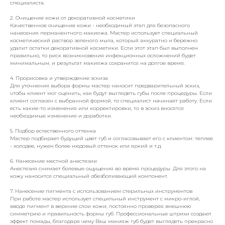
специалиста.
2. Очищение кожи от декоративной косметики
Качественное очищение кожи - необходимый этап для безопасного
нанесения перманентного макияжа. Мастер использует специальный
косметический раствор зеленого мыла, который аккуратно и бережно
удалит остатки декоративной косметики. Если этот этап был выполнен
правильно, то риск возникновения инфекционных осложнений будет
минимальным, и результат макияжа сохранится на долгое время.
4. Прорисовка и утверждение эскиза
Для уточнения выбора формы мастер наносит предварительный эскиз,
чтобы клиент мог оценить, как будут выглядеть губы после процедуры. Если
клиент согласен с выбранной формой, то специалист начинает работу. Если
есть какие-то изменения или корректировки, то в эскиз вносятся
необходимые изменения и доработки.
5. Подбор естественного оттенка
Мастер подбирает будущий цвет губ и согласовывает его с клиентом: теплее
- холодее, нужен более нюдовый оттенок или яркий и т.д.
6. Нанесение местной анестезии
Анестезия снимает болевые ощущения во время процедуры. Для этого на
кожу наносится специальный обезболивающий компонент.
7. Нанесение пигмента с использованием стерильных инструментов
При работе мастер использует специльный инструмент с микро-иглой,
вводя пигмент в верхние слои кожи, постоянно проверяя внешнюю
симметрию и правильность формы губ. Профессиональные штрихи создают
эффект помады, благодаря чему Ваш макияж губ будет выглядеть прекрасно