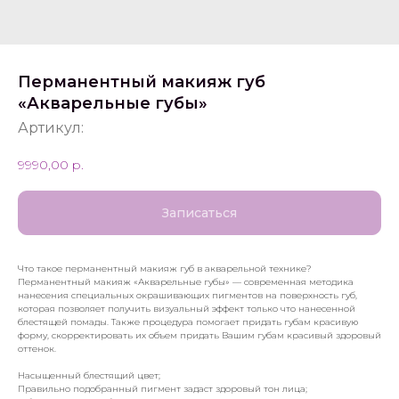
Перманентный макияж губ
«Акварельные губы»
Артикул:
9990,00
р.
Записаться
Что такое перманентный макияж губ в акварельной технике?
Перманентный макияж «Акварельные губы» — современная методика
нанесения специальных окрашивающих пигментов на поверхность губ,
которая позволяет получить визуальный эффект только что нанесенной
блестящей помады. Также процедура помогает придать губам красивую
форму, скорректировать их объем придать Вашим губам красивый здоровый
оттенок.
Насыщенный блестящий цвет;
Правильно подобранный пигмент задаст здоровый тон лица;