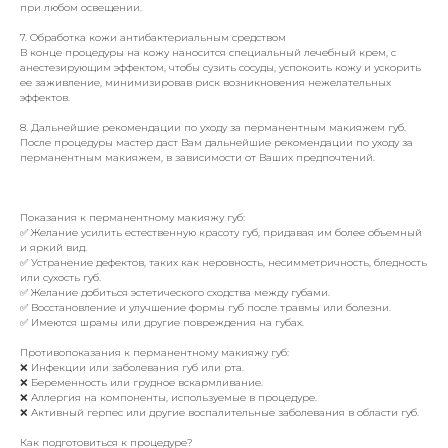
при любом освещении.
7. Обработка кожи антибактериальным средством
В конце процедуры на кожу наносится специальный лечебный крем, с
анестезирующим эффектом, чтобы сузить сосуды, успокоить кожу и ускорить
ее заживление, минимизировав риск возникновения нежелательных
эффектов.
8. Дальнейшие рекомендации по уходу за перманентным макияжем губ.
После процедуры мастер даст Вам дальнейшие рекомендации по уходу за
перманентным макияжем, в зависимости от Ваших предпочтений.
Показания к перманентному макияжу губ:
✅ Желание усилить естественную красоту губ, придавая им более объемный
и яркий вид.
✅ Устранение дефектов, таких как неровность, несимметричность, бледность
или сухость губ.
✅ Желание добиться эстетического сходства между губами.
✅ Восстановление и улучшение формы губ после травмы или болезни.
✅ Имеются шрамы или другие повреждения на губах.
Противопоказания к перманентному макияжу губ:
❌ Инфекции или заболевания губ или рта.
❌ Беременность или грудное вскармливание.
❌ Аллергия на компоненты, используемые в процедуре.
❌ Активный герпес или другие воспалительные заболевания в области губ.
Как подготовиться к процедуре?