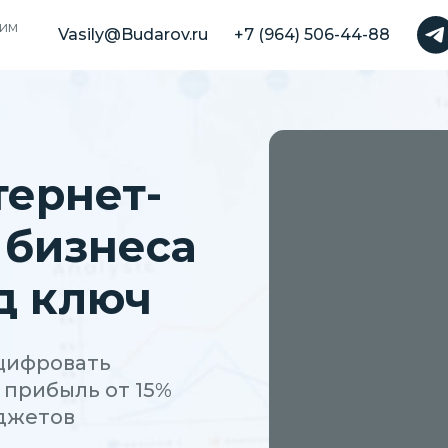
оим
Vasily@Budarov.ru
Vasily@Budarov.ru
+7 (964) 506-44-88
+7 (964) 506-44-88
ернет-
 бизнеса
д ключ
цифровать
 прибыль от 15%
юджетов