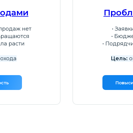
ходами
Пробл
 продаж нет
• Заявк
звращаются
• Бюдже
ала расти
• Подрядчи
дохода
Цель:
о
ость
Повыси