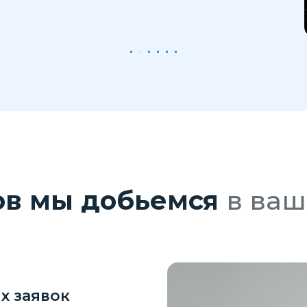
ов мы добьемся
в ваш
х заявок